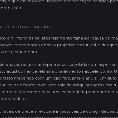
eis, o que eleva os requisitos de especificação acústica par
 propulsão.
A DE COORDENAÇÃO
ico em interiores de iates raramente falha por causa de mat
nas de coordenação entre o projetista estrutural, o designer
dos de acabamento.
o através de uma antepara acústica selada com espuma r
o acústico flexível elimina o isolamento naquele ponto. 
contato mecânico com um piso flutuante o anula. Um duto 
que cruza a fronteira de uma sala de máquinas sem uma ru
do motor diretamente para uma cabine, independentemente
próprio duto.
o fáceis de prevenir e quase impossíveis de corrigir depois q