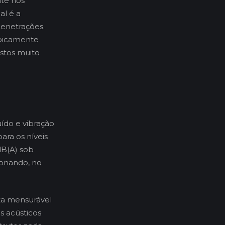
nte nos
al é a
penetrações.
ipicamente
ustos muito
ído e vibração
ara os níveis
dB(A) sob
ionando, no
ta mensurável
s acústicos