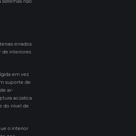
a sistemas não
eriais errados.
 de interiores
ígida em vez
Um suporte de
de ar-
ptura acústica
 do nível de
ue o interior