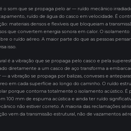
é o som que se propaga pelo ar — ruído mecânico irradiad
scapamento, ruído de água do casco em velocidade. É cont
ão: materiais densos e flexíveis que bloqueiam a transmiss
sos que convertem energia sonora em calor. O isolamento 
obre o ruído aéreo. A maior parte do que as pessoas pen
sa isso.
ural é a vibração que se propaga pelo casco e pela superes
ado diretamente a um casco de aço transforma a embarcaç
— a vibração se propaga por balizas, conveses e anteparas, 
eo em cada superfície ao longo do caminho. O ruído estru
trolar porque contorna totalmente o isolamento acústico. É p
 100 mm de espuma acústica e ainda ter ruído significati
ânico não estiver correto. A maioria das reclamações séri
ção vem da transmissão estrutural, não de vazamentos aér