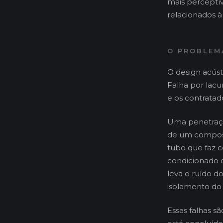
mais perceptív
relacionados à
O PROBLEM
O design acúst
Falha por lacu
e os contrata
Uma penetraçã
de um compost
tubo que faz 
condicionado 
leva o ruído 
isolamento do 
Essas falhas sã