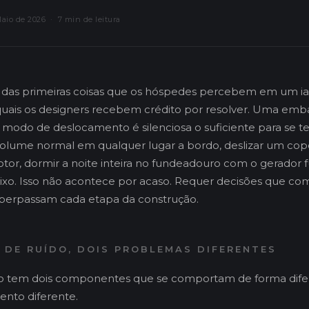
io de 2026 · 7 min de leitura
 das primeiras coisas que os hóspedes percebem em um i
 quais os designers recebem crédito por resolver. Uma e
modo de deslocamento é silenciosa o suficiente para se t
olume normal em qualquer lugar a bordo, deslizar um co
tor, dormir a noite inteira no fundeadouro com o gerador
aixo. Isso não acontece por acaso. Requer decisões que c
 perpassam cada etapa da construção.
 DE RUÍDO, DOIS PROBLEMAS DIFERENTES
co tem dois componentes que se comportam de forma dife
ento diferente.