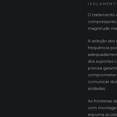
ISOLAMENT
O tratamento a
compressores 
magnitude men
A seleção dos
frequência pod
adequadamente
dos suportes c
precisa garant
comprometer o
comunicar dura
soldadas.
As fronteiras 
com montagens
espuma acústi