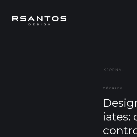
JORNAL
TÉCNICO
Design
iates:
contr