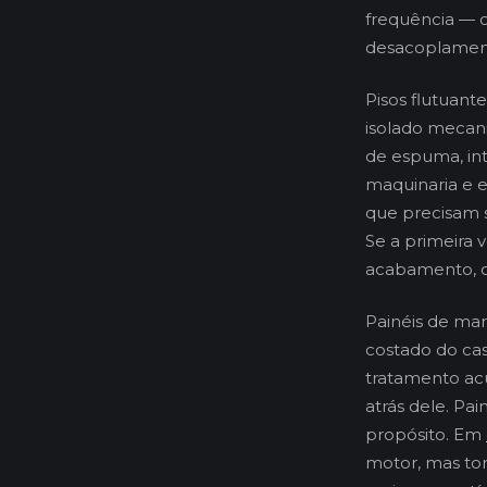
frequência — 
desacoplament
Pisos flutuant
isolado mecan
de espuma, int
maquinaria e e
que precisam s
Se a primeira 
acabamento, o
Painéis de ma
costado do cas
tratamento acú
atrás dele. Pa
propósito. Em
motor, mas tor