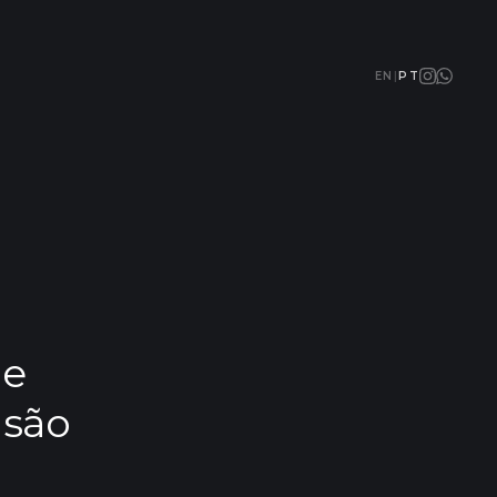
EN
|
PT
de
 são