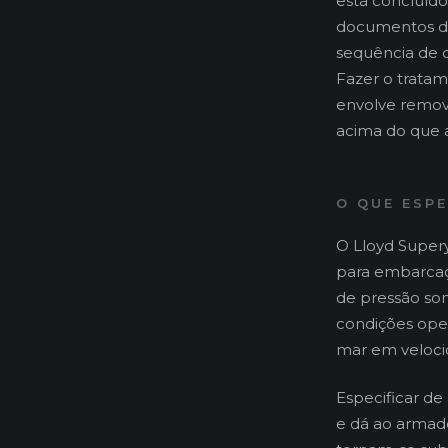
está concluído
documentos de 
sequência de c
Fazer o tratam
envolve remove
acima do que a
O QUE ESP
O Lloyd Supery
para embarcaçõ
de pressão so
condições ope
mar em veloci
Especificar d
e dá ao armado