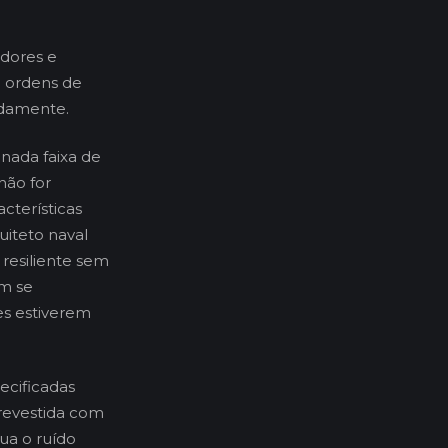
adores e
m ordens de
idamente.
nada faixa de
não for
cterísticas
uiteto naval
 resiliente sem
am se
es estiverem
ecificadas
revestida com
ua o ruído