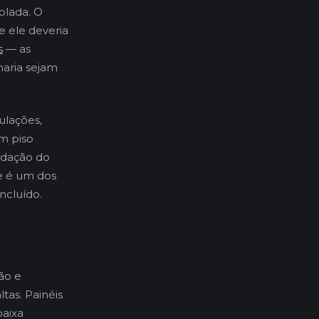
olada. O
e ele deveria
s
— as
naria sejam
ulações,
um piso
odação do
e é um dos
oncluído.
ão e
as. Painéis
baixa