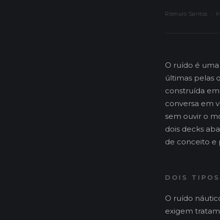
Rômulo Santos · Ma
O ruído é uma
últimas pelas
construída em 
conversa em v
sem ouvir o mo
dois decks ab
de conceito e
DOIS TIPOS
O ruído náuti
exigem tratam