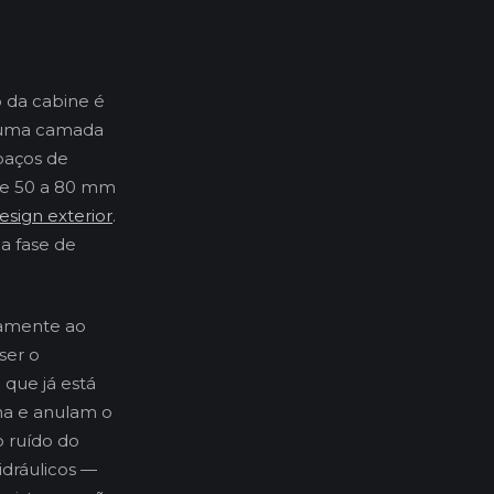
o da cabine é
u uma camada
paços de
nte 50 a 80 mm
design exterior
.
 a fase de
tamente ao
ser o
 que já está
una e anulam o
o ruído do
idráulicos —