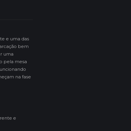
ate e uma das
mbarcação bem
er uma
po pela mesa
 funcionando
omeçam na fase
rente e