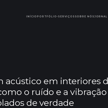
INÍCIO
PORTFÓLIO
SERVIÇOS
SOBRE NÓS
JORNAL
▾
 acústico em interiores 
 como o ruído e a vibração
olados de verdade