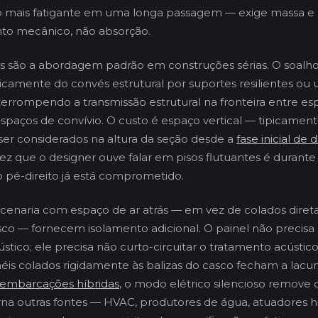
o mais fatigante em uma longa passagem — exige massa e
o mecânico, não absorção.
es são a abordagem padrão em construções sérias. O soalh
icamente do convés estrutural por suportes resilientes o
errompendo a transmissão estrutural na fronteira entre es
spaços de convívio. O custo é espaço vertical — tipicame
er considerados na altura da seção desde a
fase inicial de 
vez que o designer ouve falar em pisos flutuantes é durante
 pé-direito já está comprometido.
rcenaria com espaço de ar atrás — em vez de colados dire
co — fornecem isolamento adicional. O painel não precisa 
stico; ele precisa não curto-circuitar o tratamento acústico
inéis colados rigidamente às balizas do casco fecham a lac
embarcações híbridas
, o modo elétrico silencioso remove 
na outras fontes — HVAC, produtores de água, atuadores h