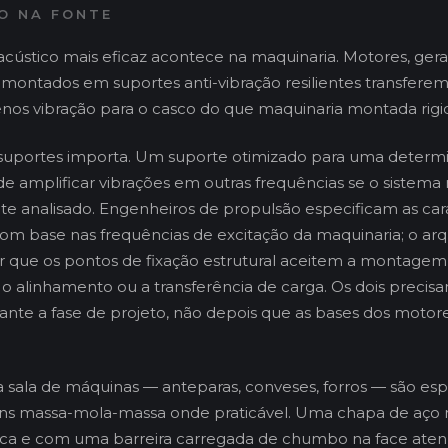
O NA FONTE
cústico mais eficaz acontece na maquinaria. Motores, ger
montados em suportes anti-vibração resilientes transfere
os vibração para o casco do que maquinaria montada rig
 suportes importa. Um suporte otimizado para uma determi
e amplificar vibrações em outras frequências se o sistema 
 analisado. Engenheiros de propulsão especificam as cara
om base nas frequências de excitação da maquinaria; o arq
ir que os pontos de fixação estrutural aceitem a montagem
 alinhamento ou a transferência de carga. Os dois precis
nte a fase de projeto, não depois que as bases dos motor
da sala de máquinas — anteparas, conveses, forros — são esp
 massa-mola-massa onde praticável. Uma chapa de aço 
ca e com uma barreira carregada de chumbo na face aten