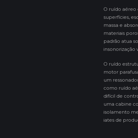
O ruído aéreo 
superfícies, e
massa e absorç
materiais poro
padrão atua s
insonorização vi
O ruído estrut
motor parafus
um ressonador 
como ruído aér
difícil de con
uma cabine com
isolamento mec
iates de produ