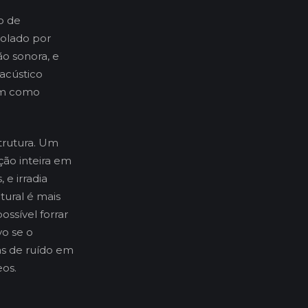
o de
rolado por
ão sonora, e
acústico
sam como
trutura. Um
ão inteira em
e irradia
tural é mais
ossível forrar
vo se o
as de ruído em
eos.