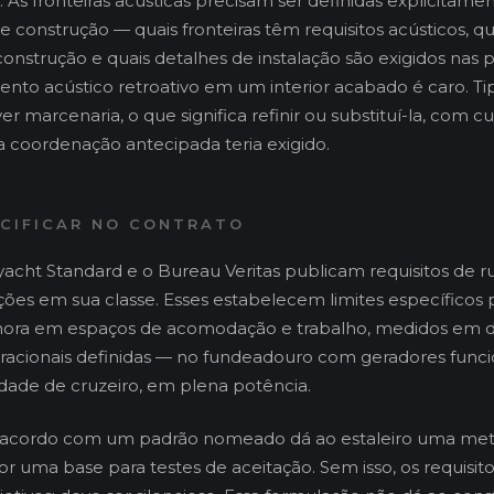
. As fronteiras acústicas precisam ser definidas explicitame
construção — quais fronteiras têm requisitos acústicos, qu
onstrução e quais detalhes de instalação são exigidos nas 
ento acústico retroativo em um interior acabado é caro. T
r marcenaria, o que significa refinir ou substituí-la, com c
 coordenação antecipada teria exigido.
ECIFICAR NO CONTRATO
acht Standard e o Bureau Veritas publicam requisitos de ru
es em sua classe. Esses estabelecem limites específicos p
nora em espaços de acomodação e trabalho, medidos em 
racionais definidas — no fundeadouro com geradores func
dade de cruzeiro, em plena potência.
e acordo com um padrão nomeado dá ao estaleiro uma me
r uma base para testes de aceitação. Sem isso, os requisito