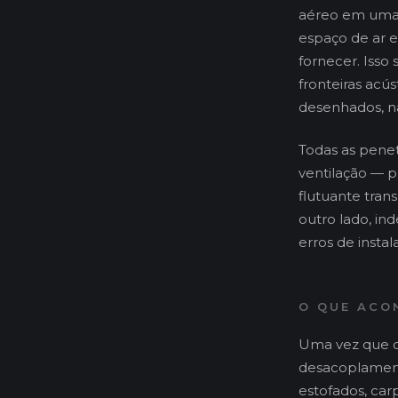
aéreo em uma 
espaço de ar e
fornecer. Isso
fronteiras acú
desenhados, n
Todas as penet
ventilação — p
flutuante tran
outro lado, in
erros de instal
O QUE ACO
Uma vez que o 
desacoplament
estofados, car