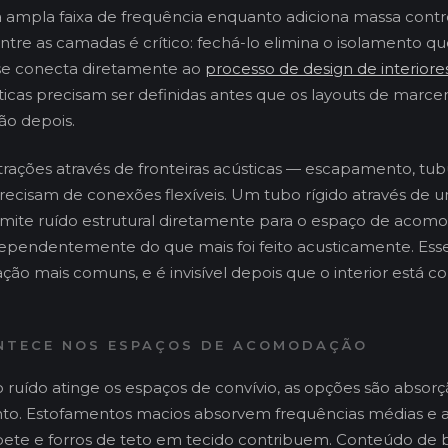
ampla faixa de frequência enquanto adiciona massa contr
ntre as camadas é crítico: fechá-lo elimina o isolamento qu
 se conecta diretamente ao
processo de design de interiore
sticas precisam ser definidas antes que os layouts de marce
ão depois.
rações através de fronteiras acústicas — escapamento, tub
recisam de conexões flexíveis. Um tubo rígido através de 
smite ruído estrutural diretamente para o espaço de acom
dependentemente do que mais foi feito acusticamente. Ess
ação mais comuns, e é invisível depois que o interior está c
NTECE NOS ESPAÇOS DE ACOMODAÇÃO
ruído atinge os espaços de convívio, as opções são absorç
o. Estofamentos macios absorvem frequências médias e alt
pete e forros de teto em tecido contribuem. Conteúdo de 